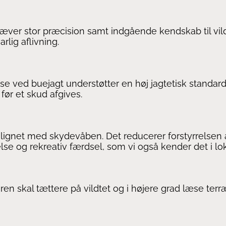
ræver stor præcision samt indgående kendskab til vil
rlig aflivning.
 ved buejagt understøtter en høj jagtetisk standard.
før et skud afgives.
lignet med skydevåben. Det reducerer forstyrrelsen 
e og rekreativ færdsel, som vi også kender det i lo
en skal tættere på vildtet og i højere grad læse ter