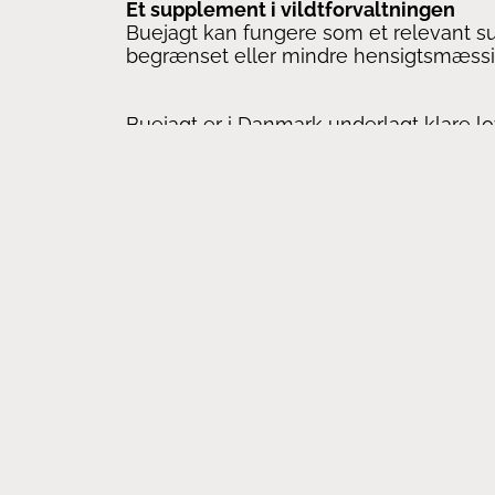
Et supplement i vildtforvaltningen
Buejagt kan fungere som et relevant su
begrænset eller mindre hensigtsmæssi
Buejagt er i Danmark underlagt klare lov
etisk niveau – i tråd med Støvring og 
Find os