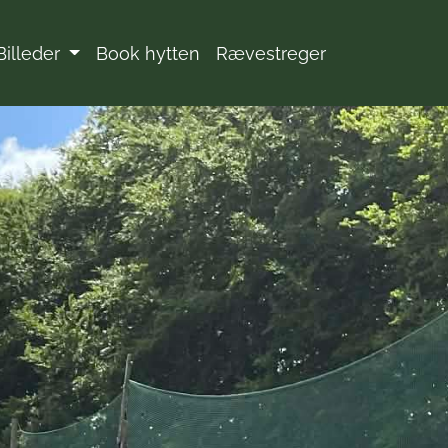
Billeder
Book hytten
Rævestreger