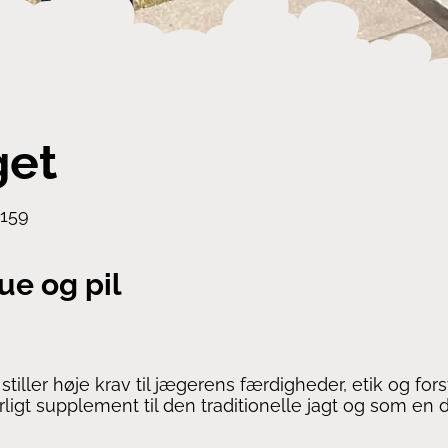
get
2159
ue og pil
stiller høje krav til jægerens færdigheder, etik og fo
igt supplement til den traditionelle jagt og som en dis