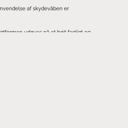
 anvendelse af skydevåben er
jagtformen udøves på et højt fagligt og
Bliv medlem af Støvring & Omegn
Jagtforening