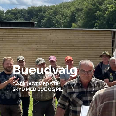
Bueudvalg
GÅ PÅ JAGT MED STIL -
SKYD MED BUE OG PIL