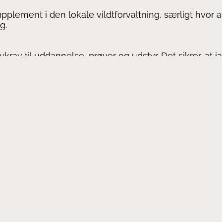
pplement i den lokale vildtforvaltning, særligt hvor
g.
krav til uddannelse, prøver og udstyr. Det sikrer, at 
Omegn Jagtforenings værdier.
Information